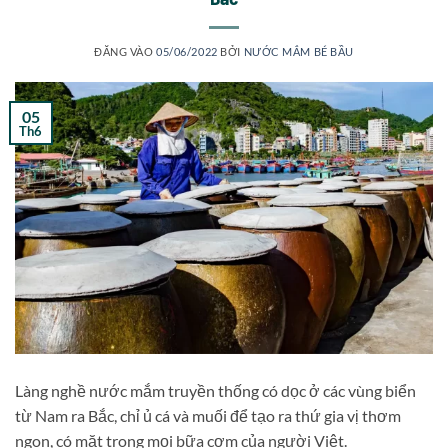
ĐĂNG VÀO
05/06/2022
BỞI
NƯỚC MẮM BÉ BẦU
05
Th6
Làng nghề nước mắm truyền thống có dọc ở các vùng biển
từ Nam ra Bắc, chỉ ủ cá và muối để tạo ra thứ gia vị thơm
ngon, có mặt trong mọi bữa cơm của người Việt.