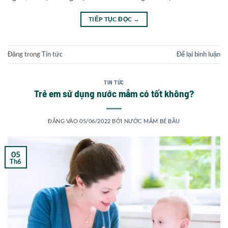
TIẾP TỤC ĐỌC
→
Đăng trong
Tin tức
Để lại bình luận
TIN TỨC
Trẻ em sử dụng nước mắm có tốt không?
ĐĂNG VÀO
05/06/2022
BỞI
NƯỚC MẮM BÉ BẦU
05
Th6