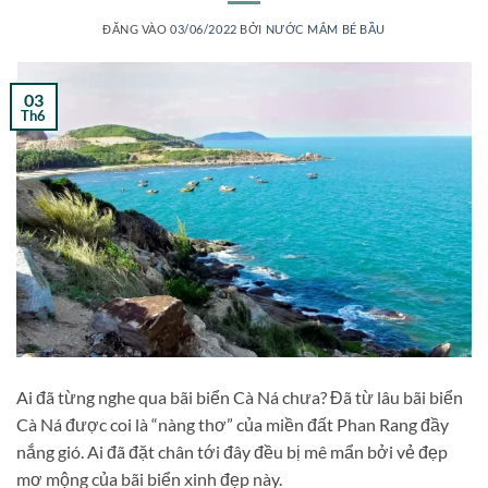
ĐĂNG VÀO
03/06/2022
BỞI
NƯỚC MẮM BÉ BẦU
03
Th6
Ai đã từng nghe qua bãi biển Cà Ná chưa? Đã từ lâu bãi biển
Cà Ná được coi là “nàng thơ” của miền đất Phan Rang đầy
nắng gió. Ai đã đặt chân tới đây đều bị mê mẩn bởi vẻ đẹp
mơ mộng của bãi biển xinh đẹp này.