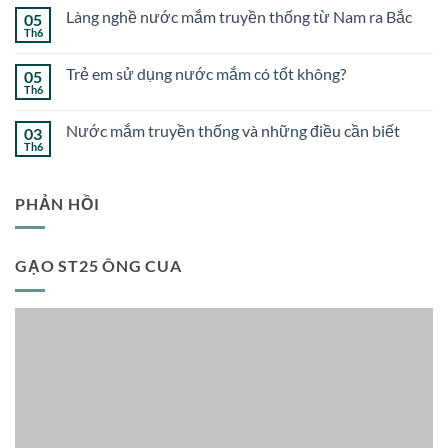
mắm
bình
truyền
Làng nghề nước mắm truyền thống từ Nam ra Bắc
05
luận
thống
ở
Th6
Không
nổi
Cách
có
tiếng
làm
bình
hiện
trứng
Trẻ em sử dụng nước mắm có tốt không?
05
luận
nay
chiên
ở
Th6
Không
nước
Làng
có
mắm
nghề
bình
thơm
nước
Nước mắm truyền thống và những điều cần biết
03
luận
ngon
mắm
ở
Th6
Không
truyền
Trẻ
có
thống
em
bình
từ
sử
luận
Nam
dụng
PHẢN HỒI
ở
ra
nước
Nước
Bắc
mắm
mắm
có
truyền
tốt
thống
không?
GẠO ST25 ÔNG CUA
và
những
điều
cần
biết