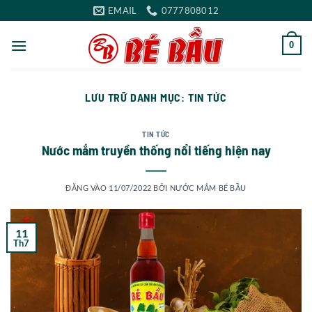
Bỏ
EMAIL
0777808012
qua
nội
0
dung
LƯU TRỮ DANH MỤC:
TIN TỨC
TIN TỨC
Nước mắm truyền thống nổi tiếng hiện nay
ĐĂNG VÀO
11/07/2022
BỞI
NƯỚC MẮM BÉ BẦU
11
Th7