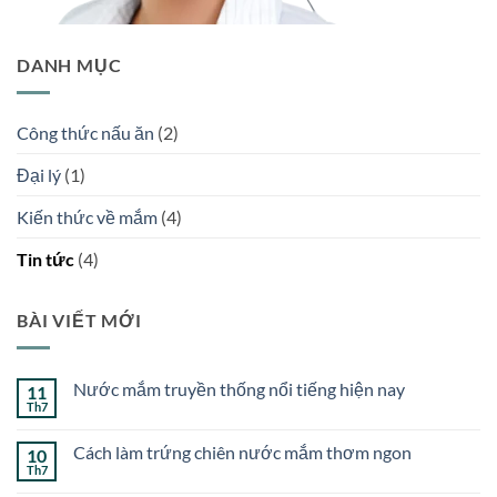
DANH MỤC
Công thức nấu ăn
(2)
Đại lý
(1)
Kiến thức về mắm
(4)
Tin tức
(4)
BÀI VIẾT MỚI
Nước mắm truyền thống nổi tiếng hiện nay
11
Th7
Không
có
bình
Cách làm trứng chiên nước mắm thơm ngon
10
luận
ở
Th7
Không
Nước
có